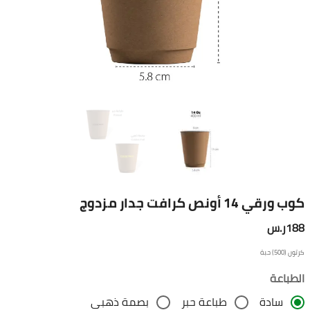
كوب ورقي 14 أونص كرافت جدار مزدوج
188ر.س
كرتون (500) حبة
الطباعة
سادة
طباعة حبر
بصمة ذهبي