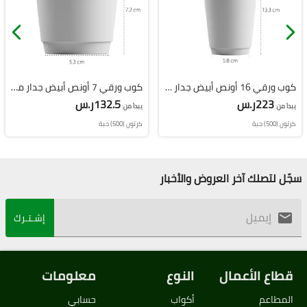
كوب ورقي 16 أونص أبيض جدار مزدوج
كوب ورقي 7 أونص أبيض جدار مزدوج
223ر.س
132.5ر.س
يبدأ من:
يبدأ من:
كرتون (500) حبة
كرتون (500) حبة
سجّل لتصلك آخر العروض والأخبار
إشـتـرك
قطاع الأعمال
النوع
معلومات
المطاعم
أكواب
حسابي